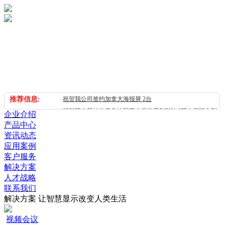
推荐信息:
祝贺我公司签约加拿大海报屏 2台
祝贺我公司签约青岛地区室内晶悦系列PH1.875小间距全彩
企业介绍
L E D显示屏合同
产品中心
资讯动态
祝贺我公司签约山东地区室内晶悦系列P H1.875微间距全彩
应用案例
L E D显示屏合同
客户服务
祝贺我公司签约苏州市室内 S-cob系列PH1.8微间距全彩
解决方案
LED显示屏合同
人才战略
祝贺我公司签约长春地区室内晶悦系列P H1.875微间距全彩
联系我们
L E D大屏幕系统合同
解决方案
让智慧显示改变人类生活
祝贺我公司签约福州市室内 S-cob系列PH1.8微间距全彩
视频会议
LED显示屏合同