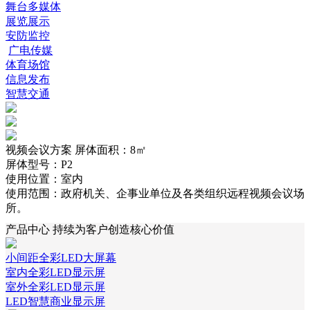
舞台多媒体
祝贺我公司签约科特迪瓦 P2.6 租赁屏；美国 讲台屏 3台
展览展示
祝贺我公司签约济南地区室内晶悦系列P H1.2微间距全彩L
安防监控
E D显示屏系统合同
广电传媒
祝贺我公司签约滨州地区室内晶悦系列PH1.8小间距全彩L
体育场馆
E D显示屏合同
信息发布
祝贺我公司签约成都市室内 cob-pro系列PH1.2微间距全彩
智慧交通
LED显示屏系统项目合同
视频会议方案
屏体面积：8㎡
屏体型号：P2
使用位置：室内
使用范围：政府机关、企事业单位及各类组织远程视频会议场
所。
产品中心
持续为客户创造核心价值
小间距全彩LED大屏幕
室内全彩LED显示屏
室外全彩LED显示屏
LED智慧商业显示屏