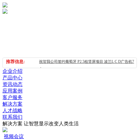
推荐信息:
祝贺我公司签约葡萄牙 P2.5租赁屏项目 波兰L C D广告机7
台
企业介绍
祝贺我公司签约加拿大海报屏 2台
产品中心
资讯动态
祝贺我公司签约青岛地区室内晶悦系列PH1.875小间距全彩
应用案例
L E D显示屏合同
客户服务
祝贺我公司签约山东地区室内晶悦系列P H1.875微间距全彩
解决方案
L E D显示屏合同
人才战略
祝贺我公司签约苏州市室内 S-cob系列PH1.8微间距全彩
联系我们
LED显示屏合同
解决方案
让智慧显示改变人类生活
祝贺我公司签约长春地区室内晶悦系列P H1.875微间距全彩
视频会议
L E D大屏幕系统合同