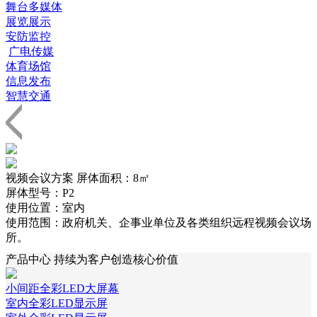
舞台多媒体
祝贺我公司签约福州市室内 S-cob系列PH1.8微间距全彩
展览展示
LED显示屏合同
安防监控
祝贺我公司签约科特迪瓦 P2.6 租赁屏；美国 讲台屏 3台
广电传媒
祝贺我公司签约济南地区室内晶悦系列P H1.2微间距全彩L
体育场馆
E D显示屏系统合同
信息发布
祝贺我公司签约滨州地区室内晶悦系列PH1.8小间距全彩L
智慧交通
E D显示屏合同
视频会议方案
屏体面积：8㎡
屏体型号：P2
使用位置：室内
使用范围：政府机关、企事业单位及各类组织远程视频会议场
所。
产品中心
持续为客户创造核心价值
小间距全彩LED大屏幕
室内全彩LED显示屏